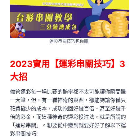
運彩串關技巧包你賺!
2023實用【運彩串關技巧】3
大招
儘管運彩每一場比賽的賠率都不太可能讓你瞬間賺
一大筆，但，有一種神奇的東西，卻能夠讓你僅只
花費極少的成本，成功抱回好幾百倍、甚至好幾千
倍的彩金，而這種神奇的運彩投注法，就是所謂的
「運彩串關」。想要從中賺到就要好好了解以下運
彩串關技巧!