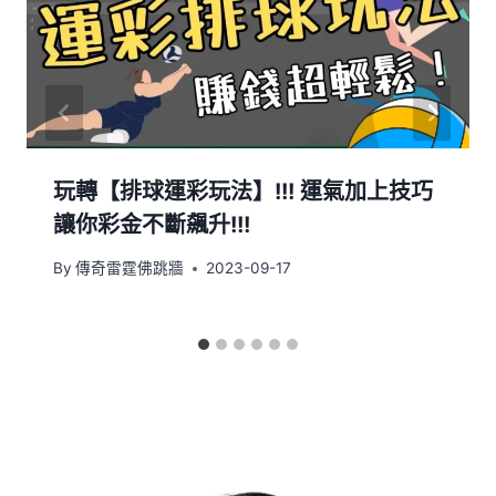
玩轉【排球運彩玩法】!!! 運氣加上技巧
讓你彩金不斷飆升!!!
By
傳奇雷霆佛跳牆
2023-09-17