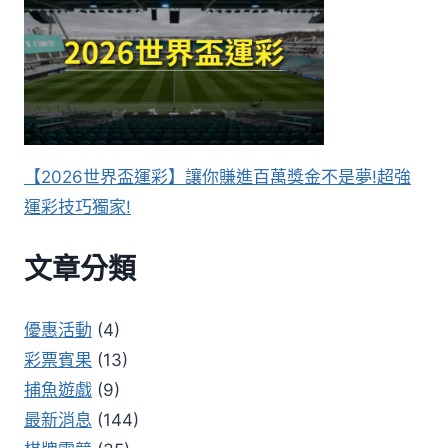
【2026世界盃運彩】讓你賺進百萬獎金不是夢!超強
運彩技巧獨家!
文章分類
優惠活動
(4)
彩票賓果
(13)
捕魚遊戲
(9)
最新消息
(144)