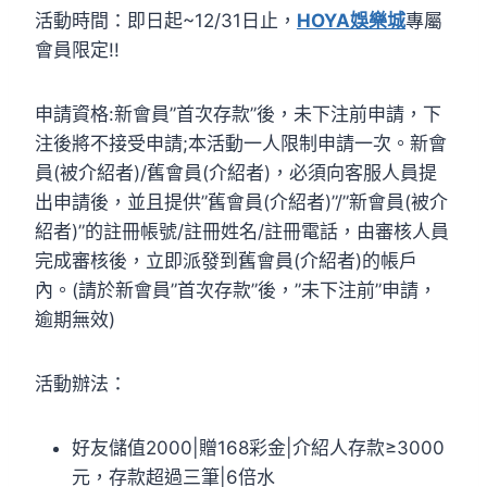
活動時間：即日起~12/31日止，
HOYA娛樂城
專屬
會員限定!!
申請資格:新會員”首次存款”後，未下注前申請，下
注後將不接受申請;本活動一人限制申請一次。新會
員(被介紹者)/舊會員(介紹者)，必須向客服人員提
出申請後，並且提供”舊會員(介紹者)”/”新會員(被介
紹者)”的註冊帳號/註冊姓名/註冊電話，由審核人員
完成審核後，立即派發到舊會員(介紹者)的帳戶
內。(請於新會員”首次存款”後，”未下注前”申請，
逾期無效)
活動辦法：
好友儲值2000|贈168彩金|介紹人存款≥3000
元，存款超過三筆|6倍水