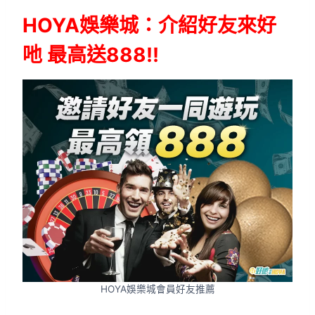
HOYA娛樂城：介紹好友來好
吔 最高送888!!
HOYA娛樂城會員好友推薦