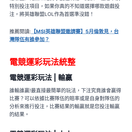
特別投注項目，如果你真的不知道選擇哪款遊戲投
注，將英雄聯盟LOL作為首選準沒錯！
推薦閱讀:
【MSI英雄聯盟邀請賽】5月倫敦見，台
灣隊伍有誰參加？
電競運彩玩法統整
電競運彩玩法 | 輸贏
誰輸誰贏!最直接最簡單的玩法，下注究竟誰會贏得
比賽？可以依據比賽隊伍的賠率或是自身對隊伍的
分析來進行投注，比賽結果的輸贏就是您投注輸贏
的結果。