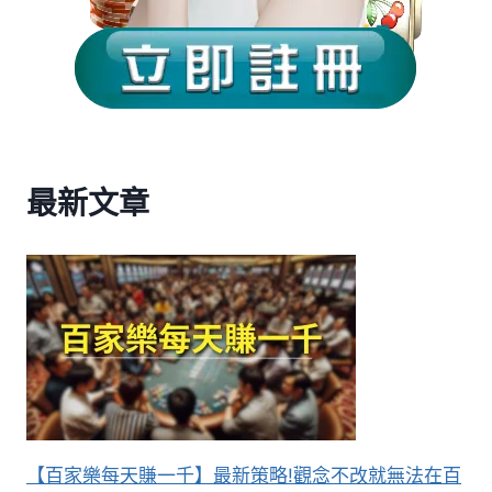
最新文章
【百家樂每天賺一千】最新策略!觀念不改就無法在百