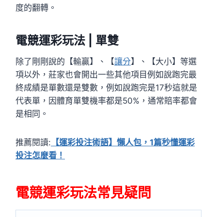
度的翻轉。
電競運彩玩法 | 單雙
除了剛剛說的【輸贏】、【
讓分
】、【大小】等選
項以外，莊家也會開出一些其他項目例如說跑完最
終成績是單數還是雙數，例如說跑完是17秒這就是
代表單，因體育單雙機率都是50%，通常賠率都會
是相同。
推薦閱讀:
【運彩投注術語】懶人包，1篇秒懂運彩
投注怎麼看！
電競運彩玩法常見疑問