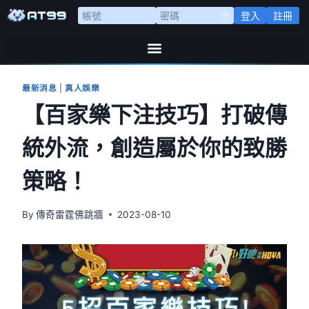
登入
註冊
最新消息
|
真人娛樂
【百家樂下注技巧】打破傳
統外流，創造屬於你的致勝
策略！
By
傳奇雷霆佛跳牆
2023-08-10