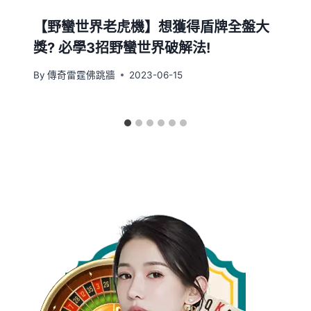
【野蠻世界老虎機】想獲得盾牌全盤大
獎? 必學3招野蠻世界破解法!
By
傳奇雷霆佛跳牆
2023-06-15