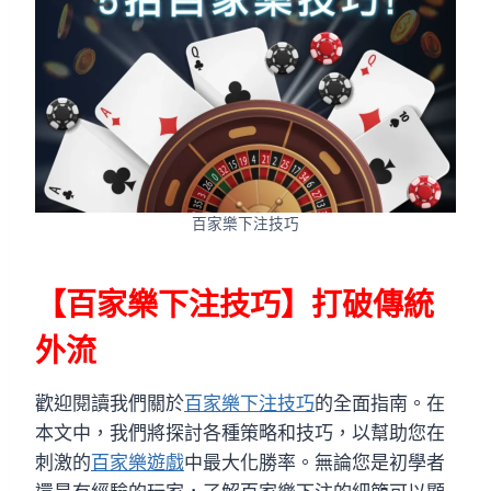
百家樂下注技巧
【百家樂下注技巧】打破傳統
外流
歡迎閱讀我們關於
百家樂下注技巧
的全面指南。在
本文中，我們將探討各種策略和技巧，以幫助您在
刺激的
百家樂遊戲
中最大化勝率。無論您是初學者