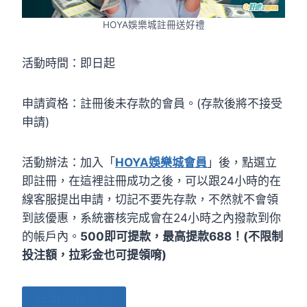
HOYA娛樂城註冊送好禮
活動時間：即日起
申請資格：註冊後未存款的會員。(存款後將不接受
申請)
活動辦法：加入「
HOYA娛樂城會員
」後，點選立
即註冊，在這裡註冊成功之後，可以跟24小時的在
線客服提出申請，切記不要先存款，不然就不會領
到該優惠，系統審核完成會在24小時之內撥款到你
的帳戶內。
500即可提款，最高提款688！(不限制
投注額，拉彩金也可提領唷)
註冊領體驗金