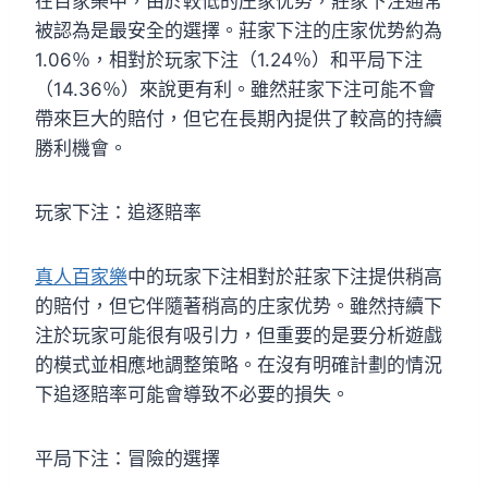
在百家樂中，由於較低的庄家优势，莊家下注通常
被認為是最安全的選擇。莊家下注的庄家优势約為
1.06％，相對於玩家下注（1.24％）和平局下注
（14.36％）來說更有利。雖然莊家下注可能不會
帶來巨大的賠付，但它在長期內提供了較高的持續
勝利機會。
玩家下注：追逐賠率
真人百家樂
中的玩家下注相對於莊家下注提供稍高
的賠付，但它伴隨著稍高的庄家优势。雖然持續下
注於玩家可能很有吸引力，但重要的是要分析遊戲
的模式並相應地調整策略。在沒有明確計劃的情況
下追逐賠率可能會導致不必要的損失。
平局下注：冒險的選擇