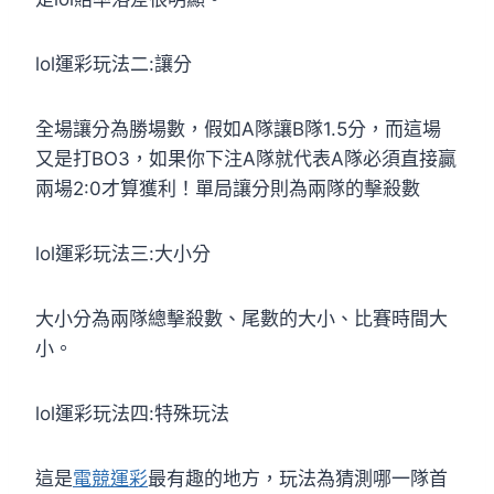
lol運彩玩法二:讓分
全場讓分為勝場數，假如A隊讓B隊1.5分，而這場
又是打BO3，如果你下注A隊就代表A隊必須直接贏
兩場2:0才算獲利！單局讓分則為兩隊的擊殺數
lol運彩玩法三:大小分
大小分為兩隊總擊殺數、尾數的大小、比賽時間大
小。
lol運彩玩法四:特殊玩法
這是
電競運彩
最有趣的地方，玩法為猜測哪一隊首