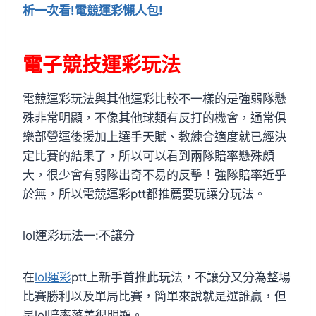
析一次看!電競運彩懶人包!
電子競技運彩玩法
電競運彩玩法與其他運彩比較不一樣的是強弱隊懸
殊非常明顯，不像其他球類有反打的機會，通常俱
樂部營運後援加上選手天賦、教練合適度就已經決
定比賽的結果了，所以可以看到兩隊賠率懸殊頗
大，很少會有弱隊出奇不易的反擊！強隊賠率近乎
於無，所以電競運彩ptt都推薦要玩讓分玩法。
lol運彩玩法一:不讓分
在
lol運彩
ptt上新手首推此玩法，不讓分又分為整場
比賽勝利以及單局比賽，簡單來說就是選誰贏，但
是lol賠率落差很明顯。