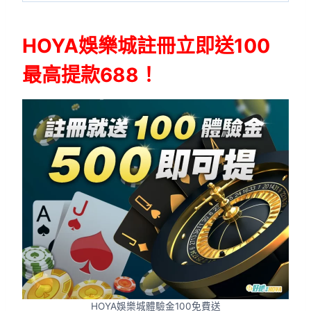
HOYA娛樂城註冊立即送100
最高提款688！
HOYA娛樂城體驗金100免費送