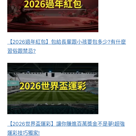
【2026過年紅包】包給長輩跟小孩要包多少?有什麼
習俗跟禁忌?
【2026世界盃運彩】讓你賺進百萬獎金不是夢!超強
運彩技巧獨家!