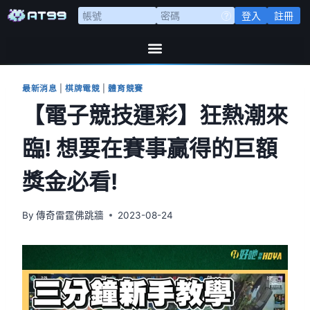
登入
註冊
最新消息
|
棋牌電競
|
體育競賽
【電子競技運彩】狂熱潮來
臨! 想要在賽事贏得的巨額
獎金必看!
By
傳奇雷霆佛跳牆
2023-08-24