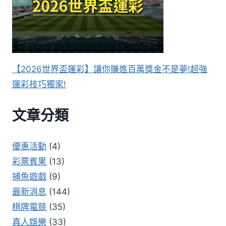
【2026世界盃運彩】讓你賺進百萬獎金不是夢!超強
運彩技巧獨家!
文章分類
優惠活動
(4)
彩票賓果
(13)
捕魚遊戲
(9)
最新消息
(144)
棋牌電競
(35)
真人娛樂
(33)