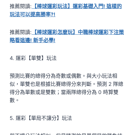
推薦閱讀:
【棒球運彩玩法】運彩基礎入門! 這樣的
玩法可以提高勝率?!
推薦閱讀:
【棒球運彩怎麼玩】中職棒球運彩下注策
略看這邊! 新手必學!
4. 運彩【單雙】玩法
預測比賽的總得分為奇數或偶數。與大小玩法相
似，單雙也是根據比賽總得分來判斷。預測 2 隊總
得分為單數或是雙數；當兩隊總得分為 0 時算雙
數。
5. 運彩【單局不讓分】玩法