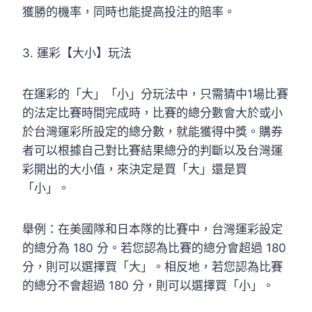
獲勝的機率，同時也能提高投注的賠率。
3. 運彩【大小】玩法
在運彩的「大」「小」分玩法中，只需猜中1場比賽
的法定比賽時間完成時，比賽的總分數會大於或小
於台灣運彩所設定的總分數，就能獲得中獎。購券
者可以根據自己對比賽結果總分的判斷以及台灣運
彩開出的大小值，來決定是買「大」還是買
「小」。
舉例：在美國隊和日本隊的比賽中，台灣運彩設定
的總分為 180 分。若您認為比賽的總分會超過 180
分，則可以選擇買「大」。相反地，若您認為比賽
的總分不會超過 180 分，則可以選擇買「小」。