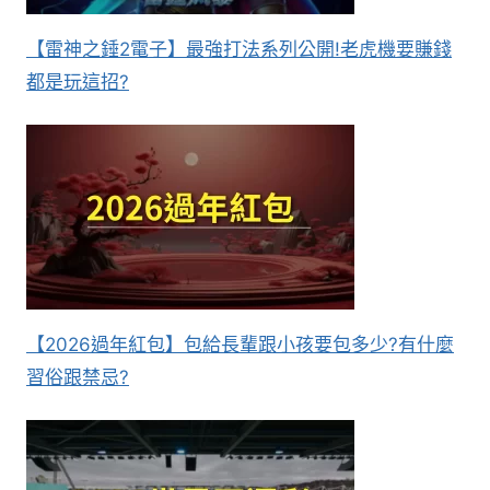
【雷神之錘2電子】最強打法系列公開!老虎機要賺錢
都是玩這招?
【2026過年紅包】包給長輩跟小孩要包多少?有什麼
習俗跟禁忌?