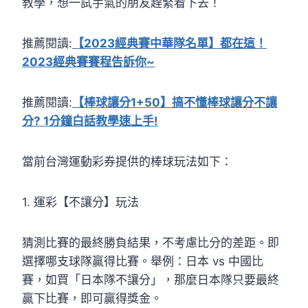
教學，想一試手氣的朋友趕緊看下去！
推薦閱讀:
【2023經典賽中華隊名單】都在這！
2023經典賽賽程告訴你~
推薦閱讀:
【棒球讓分1+50】搞不懂棒球讓分不讓
分? 1分鐘白話教學速上手!
當前台灣運動彩券提供的棒球玩法如下：
1. 運彩【不讓分】玩法
猜測比賽的最終勝負結果，不考慮比分的差距。即
選擇哪支球隊贏得比賽。舉例：日本 vs 中國比
賽，如買「日本隊不讓分」，那麼日本隊只要最終
贏下比賽，即可贏得獎金。