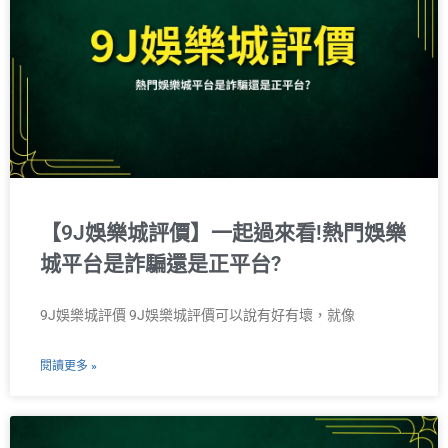
【9J娛樂城評價】一起過來看!熱門娛樂
城平台是詐騙還是正平台?
9J娛樂城評價 9J娛樂城評價可以說有好有壞，就像
閱讀更多 »