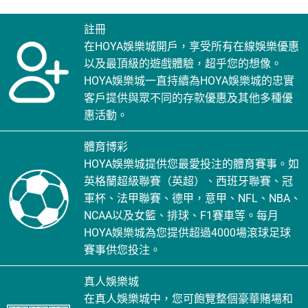
註冊
在HOYA娛樂城開戶，享受所有在線娛樂優惠
以及最頂級的遊戲體驗，超乎您的想像。
HOYA娛樂城一直持續為HOYA娛樂城的忠實
客戶提供與眾不同的存款優惠及其他多種優
惠活動。
體育博彩
HOYA娛樂城提供您最愛投注的體育賽事。如
英格蘭超級聯賽（英超）、西班牙聯賽、冠
軍杯、法甲聯賽、德甲，意甲、NFL、NBA、
NCAA以及女籃、排球、F1賽車等。每月
HOYA娛樂城為您提供超過4000場滾球足球
賽事供您投注。
真人娛樂城
在真人娛樂城中，您可飽覽整個豪華賭場和