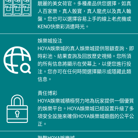
靚麗的美女荷官。多種產品供您選擇，如真
人百家樂，真人骰寶，真人龍虎以及真人輪
盤。您也可以選擇容易上手的線上老虎機或
KENO快樂彩消遣時光。
娛樂城投注
HOYA娛樂城的真人娛樂城提供限額查詢、即
時彩池、結果查詢及回放歷史視頻。您所須
的所有信息將顯示在熒幕上，以便您進行投
注。您亦可在任何時間選擇顯示或隱藏此類
信息。
責任博彩
HOYA娛樂城積極努力地為玩家提供一個優質
的娛樂平台。HOYA娛樂城已經設置升級了多
項安全設施來確保HOYA娛樂城遊戲的公平公
正。