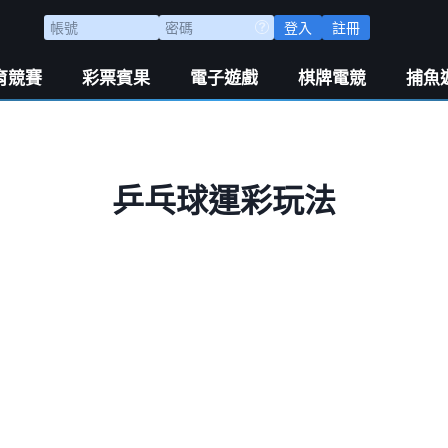
登入
註冊
育競賽
彩票賓果
電子遊戲
棋牌電競
捕魚
乒乓球運彩玩法