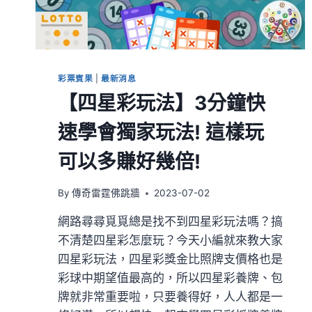
彩票賓果
|
最新消息
【四星彩玩法】3分鐘快
速學會獨家玩法! 這樣玩
可以多賺好幾倍!
By
傳奇雷霆佛跳牆
2023-07-02
網路尋尋覓覓總是找不到四星彩玩法嗎？搞
不清楚四星彩怎麼玩？今天小編就來教大家
四星彩玩法，四星彩獎金比照牌支價格也是
彩球中期望值最高的，所以四星彩養牌、包
牌就非常重要啦，只要養得好，人人都是一