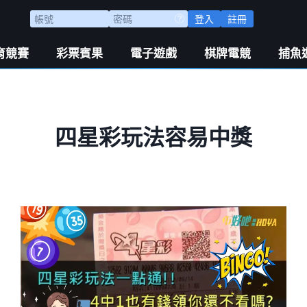
登入
註冊
育競賽
彩票賓果
電子遊戲
棋牌電競
捕魚
四星彩玩法容易中獎