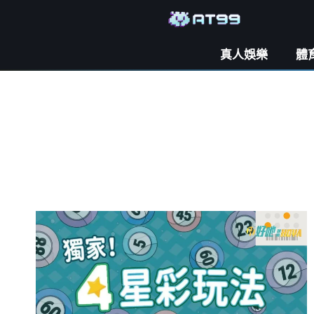
真人娛樂
體