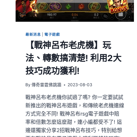
最新消息
|
電子遊戲
【戰神呂布老虎機】玩
法、轉數搞清楚! 利用2大
技巧成功獲利!
By
傳奇雷霆佛跳牆
2023-08-03
戰神呂布老虎機你試過了嗎? 你一定要試試
新推出的戰神呂布遊戲，和傳統老虎機連線
方式完全不同! 戰神呂布rsg電子遊戲中賠
率和倍數怎麼這麼甜，連小編都受不了! 這
邊還獨家分享2招戰神呂布技巧，特別給想