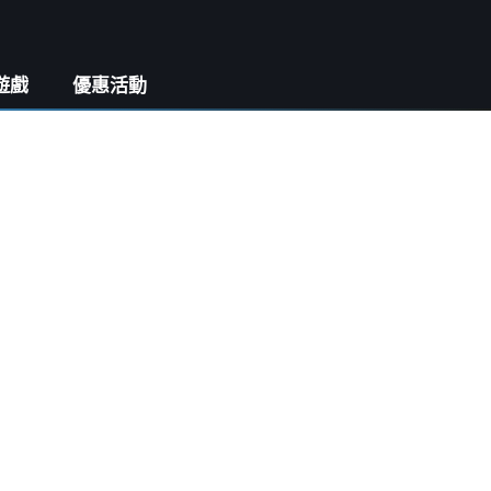
遊戲
優惠活動