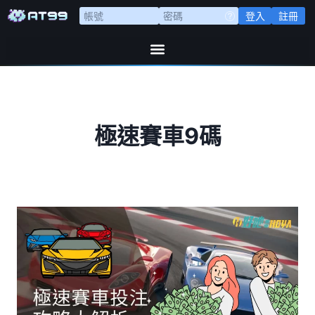
登入
註冊
極速賽車9碼