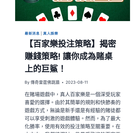
最新消息
|
真人娛樂
【百家樂投注策略】揭密
賺錢策略! 讓你成為賭桌
上的巨鯊！
By
傳奇雷霆佛跳牆
2023-08-11
在賭場遊戲中，真人百家樂是一個深受玩家
喜愛的選擇。由於其簡單的規則和快節奏的
遊戲方式，無論是新手還是有經驗的賭徒都
可以享受刺激的遊戲體驗。然而，為了最大
化勝率，使用有效的投注策略至關重要。在