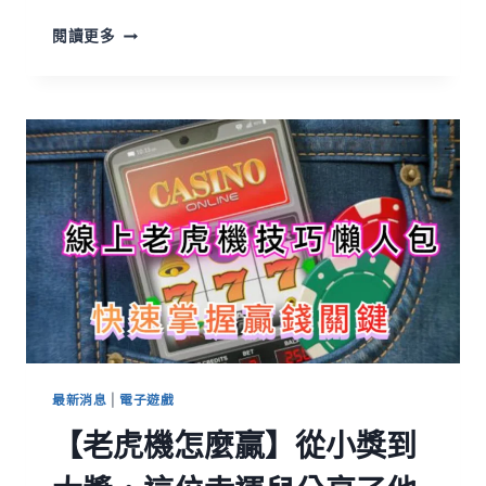
閱讀更多
最新消息
|
電子遊戲
【老虎機怎麼贏】從小獎到