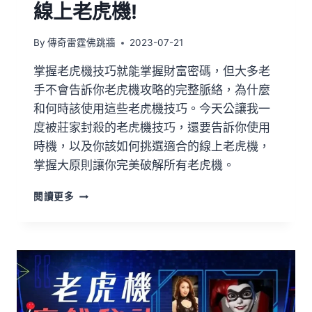
線上老虎機!
By
傳奇雷霆佛跳牆
2023-07-21
掌握老虎機技巧就能掌握財富密碼，但大多老
手不會告訴你老虎機攻略的完整脈絡，為什麼
和何時該使用這些老虎機技巧。今天公讓我一
度被莊家封殺的老虎機技巧，還要告訴你使用
時機，以及你該如何挑選適合的線上老虎機，
掌握大原則讓你完美破解所有老虎機。
閱讀更多