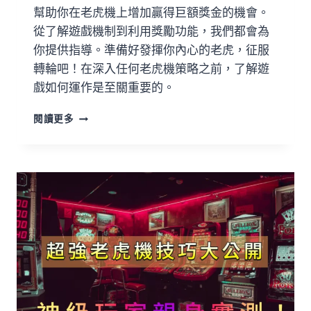
幫助你在老虎機上增加贏得巨額獎金的機會。
從了解遊戲機制到利用獎勵功能，我們都會為
你提供指導。準備好發揮你內心的老虎，征服
轉輪吧！在深入任何老虎機策略之前，了解遊
戲如何運作是至關重要的。
閱讀更多