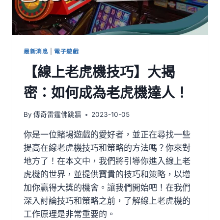
最新消息
|
電子遊戲
【線上老虎機技巧】大揭
密：如何成為老虎機達人！
By
傳奇雷霆佛跳牆
2023-10-05
你是一位賭場遊戲的愛好者，並正在尋找一些
提高在線老虎機技巧和策略的方法嗎？你來對
地方了！在本文中，我們將引導你進入線上老
虎機的世界，並提供寶貴的技巧和策略，以增
加你贏得大獎的機會。讓我們開始吧！在我們
深入討論技巧和策略之前，了解線上老虎機的
工作原理是非常重要的。