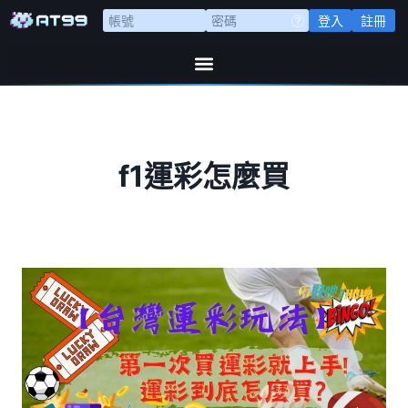
登入
註冊
f1運彩怎麼買