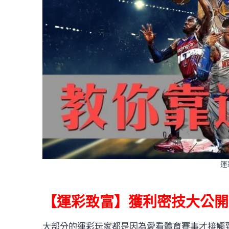
運
【運彩致富】獲利密技大公開
大部分的運彩玩家都是因為愛看體育賽事才接觸