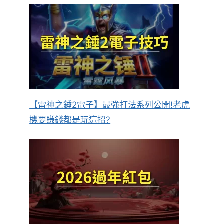
【雷神之錘2電子】最強打法系列公開!老虎
機要賺錢都是玩這招?