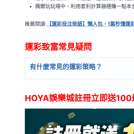
偶爾玩玩場中，利用套利計算器穩賺一點本
推薦閱讀:
【運彩投注術語】懶人包，1篇秒懂運
運彩致富常見疑問
有什麼常見的運彩策略？
HOYA娛樂城註冊立即送100