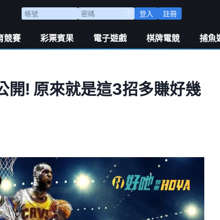
登入
註冊
育競賽
彩票賓果
電子遊戲
棋牌電競
捕魚
開! 原來就是這3招多賺好幾