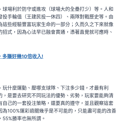
、球場利於防守或進攻（球場大的全壘打少）等。人和
發投手輪值（王建民投一休四）、兩隊對戰歷史等。由
為這些經驗豐富玩家生命的一部分；久而久之下來就像
的招式，因為心法早已融會貫通，憑著直覺就可應時、
多賺好幾10倍收入!
、玩什麼運動、壓哪支球隊、下注多少錢，才最有利
的，是要去研究不同玩法的優勢、劣勢，玩家要能夠清
有自己的一套投注策略，還要真的遵守，並且觀察這套
因為100%運彩過關幾乎是不可能的，只能盡可能的改善
55%勝率也無所謂。