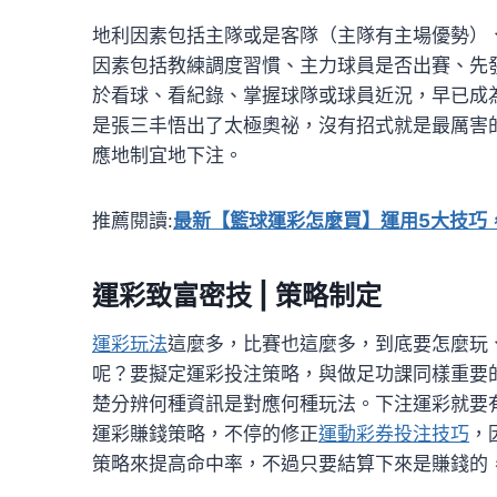
地利因素包括主隊或是客隊（主隊有主場優勢）
因素包括教練調度習慣、主力球員是否出賽、先
於看球、看紀錄、掌握球隊或球員近況，早已成
是張三丰悟出了太極奧祕，沒有招式就是最厲害
應地制宜地下注。
推薦閱讀:
最新【籃球運彩怎麼買】運用5大技巧，
運彩致富密技 | 策略制定
運彩玩法
這麼多，比賽也這麼多，到底要怎麼玩
呢？要擬定運彩投注策略，與做足功課同樣重要
楚分辨何種資訊是對應何種玩法。下注運彩就要
運彩賺錢策略，不停的修正
運動彩券投注技巧
，
策略來提高命中率，不過只要結算下來是賺錢的，