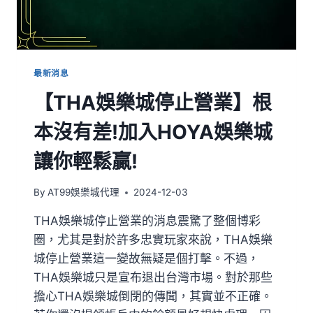
最新消息
【THA娛樂城停止營業】根
本沒有差!加入HOYA娛樂城
讓你輕鬆贏!
By
AT99娛樂城代理
2024-12-03
THA娛樂城停止營業的消息震驚了整個博彩
圈，尤其是對於許多忠實玩家來說，THA娛樂
城停止營業這一變故無疑是個打擊。不過，
THA娛樂城只是宣布退出台灣市場。對於那些
擔心THA娛樂城倒閉的傳聞，其實並不正確。