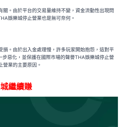
裂有關。由於平台的交易量維持不變，資金流動性出現問
THA娛樂城停止營業也是無可奈何。
聲受損。由於出入金處理慢，許多玩家開始抱怨，這對平
一步惡化，並保護在國際市場的聲譽THA娛樂城停止營
止營業的主要原因。
樂城繼續賺