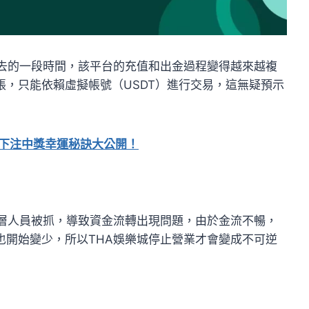
過去的一段時間，該平台的充值和出金過程變得越來越複
，只能依賴虛擬帳號（USDT）進行交易，這無疑預示
下注中獎幸運秘訣大公開！
高層人員被抓，導致資金流轉出現問題，由於金流不暢，
也開始變少，所以THA娛樂城停止營業才會變成不可逆