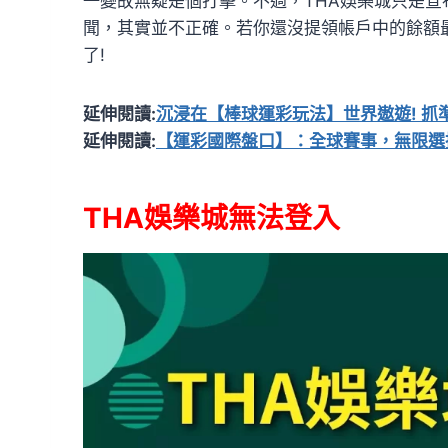
一變故無疑是個打擊。不過，THA娛樂城只是宣
聞，其實並不正確。若你還沒提領帳戶中的餘額
了!
延伸閱讀:
沉浸在【棒球運彩玩法】世界遨遊! 抓
延伸閱讀:
【運彩國際盤口】：全球賽事，無限選
THA娛樂城無法登入