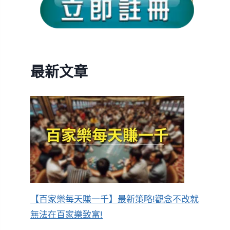
最新文章
【百家樂每天賺一千】最新策略!觀念不改就
無法在百家樂致富!