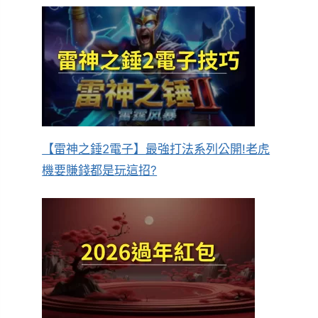
【雷神之錘2電子】最強打法系列公開!老虎
機要賺錢都是玩這招?