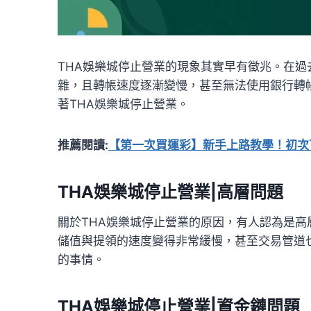
THA娛樂城停止營業的現象其實早有徵兆。在
雜，且轉帳速度逐漸變慢，甚至無法使用銀行轉帳
著THA娛樂城停止營業。
推薦閱讀:
【第一次買運彩】新手上路教學！初次
THA娛樂城停止營業|高層問題
關於THA娛樂城停止營業的原因，有人認為是
儲值與提領的速度變得非常緩慢，甚至交易管道
的事情。
THA娛樂城停止營業|資金鏈問題