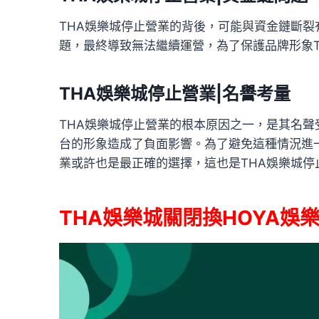
THA娛樂城停止營業的背後，可能與資金鏈斷
題，最終導致無法繼續運營，為了保護品牌形象
THA娛樂城停止營業|名譽考量
THA娛樂城停止營業的根本原因之一，是其名
台的形象造成了負面影響。為了避免這種情況進
業或許也是最正確的選擇，這也是THA娛樂城停
THA娛樂城關閉換HOYA娛