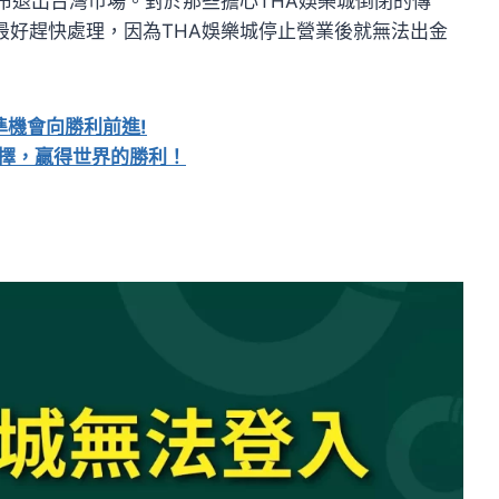
布退出台灣市場。對於那些擔心THA娛樂城倒閉的傳
最好趕快處理，因為THA娛樂城停止營業後就無法出金
準機會向勝利前進!
擇，贏得世界的勝利！