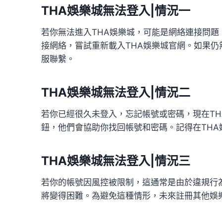
THA娛樂城無法登入|情況一
若你無法進入THA娛樂城，可能是網絡連接問題，
接網絡，嘗試重新載入THA娛樂城官網。如果
服聯繫。
THA娛樂城無法登入|情況二
若你已經很久未登入，忘記帳號或密碼，現在T
鈕，他們會協助你找回帳號和密碼。記得在TH
THA娛樂城無法登入|情況三
若你的帳號因風控被限制，這通常是由於違規行
將變得困難。為避免這種情形，未來註冊其他娛