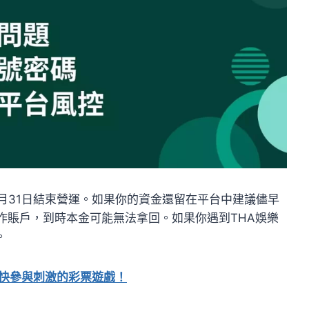
2月31日結束營運。如果你的資金還留在平台中建議儘早
作賬戶，到時本金可能無法拿回。如果你遇到THA娛樂
。
快參與刺激的彩票遊戲！